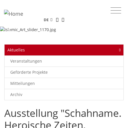
Das Online-Portal des Museums für
Islamische Kunst.
DE
Previous
Next
Aktuelles
Veranstaltungen
Geförderte Projekte
Mitteilungen
Archiv
Ausstellung "Schahname.
Heroische Zeiten.