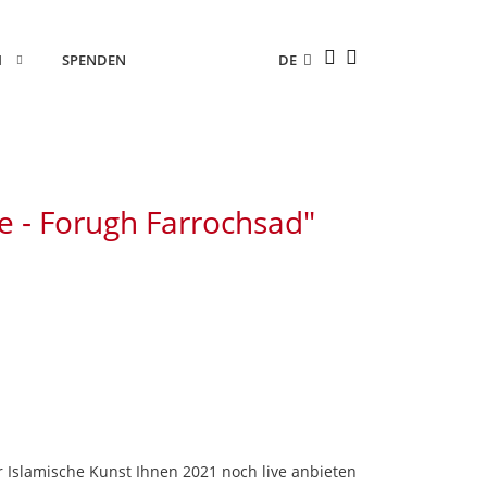
M
SPENDEN
DE
Next
ge - Forugh Farrochsad"
r Islamische Kunst Ihnen 2021 noch live anbieten