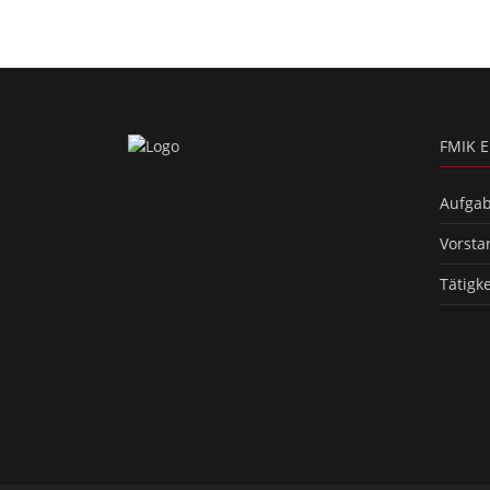
FMIK E
Aufgab
Vorsta
Tätigk