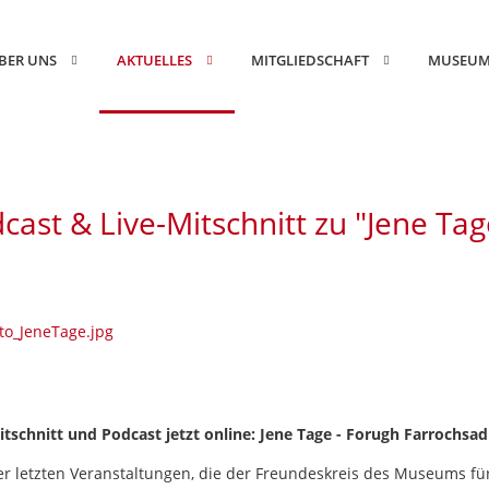
Islamic·Art »
BER UNS
AKTUELLES
MITGLIEDSCHAFT
MUSEU
Das Online-Portal des Museums für Islamische Kunst.
cast & Live-Mitschnitt zu "Jene Ta
itschnitt und Podcast jetzt online: Jene Tage - Forugh Farrochsad
er letzten Veranstaltungen, die der Freundeskreis des Museums fü