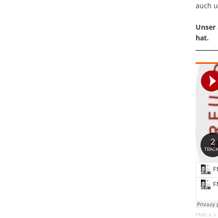
auch u
Unser 
hat.
FMIK e.V.