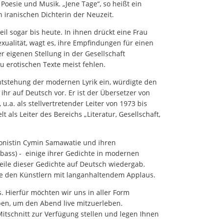
oesie und Musik. „Jene Tage“, so heißt ein
 iranischen Dichterin der Neuzeit.
eil sogar bis heute. In ihnen drückt eine Frau
exualität, wagt es, ihre Empfindungen für einen
r eigenen Stellung in der Gesellschaft
u erotischen Texte meist fehlen.
Entstehung der modernen Lyrik ein, würdigte den
hr auf Deutsch vor. Er ist der Übersetzer von
u.a. als stellvertretender Leiter von 1973 bis
ls Leiter des Bereichs „Literatur, Gesellschaft,
onistin Cymin Samawatie und ihren
bass) - einige ihrer Gedichte in modernen
eile dieser Gedichte auf Deutsch wiedergab.
te den Künstlern mit langanhaltendem Applaus.
. Hierfür möchten wir uns in aller Form
ben, um den Abend live mitzuerleben.
itschnitt zur Verfügung stellen und legen Ihnen