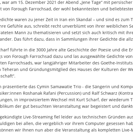
, war am 15. Dezember 2021 der Abend „Jene Tage“ mit persischer P
t von Forough Farrochsad, der wohl bekanntesten und beliebtesten
edichte waren zu jener Zeit in Iran ein Skandal – und sind es zum T
ihre Gefühle aus, schreibt recht unverblümt von ihrer weiblichen S
rateten Mann zu thematisieren und setzt sich auch kritisch mit ihre
ander. Das führt dazu, dass in Sammlungen ihrer Gedichte die allz
charf führte in die 3000 Jahre alte Geschichte der Poesie und die 
gs von Forough Farrochsad dazu und las ausgewählte Gedichte von i
ten Farrochsads, war langjähriger Mitarbeiter des Goethe-Instituts, 
n Teheran und Gründungsmitglied des Hauses der Kulturen der Welt a
schaft“.
 präsentierte das Cymin Samawatie Trio - die Sängerin und Komp
iker:innen Roshanak Rafani (Percussion) und Ralf Schwarz (Kontra
ungen, in improvisiertem Wechsel mit Kurt Scharf, der wiederum T
blikum der gut besuchten Veranstaltung war begeistert und dank
gekündigte Live-Streaming fiel leider aus technischen Gründen aus
uldigen bei allen, die vergeblich vor ihrem Computer gesessen ha
können wir Ihnen nun aber die Veranstaltung als kompletten Live-M