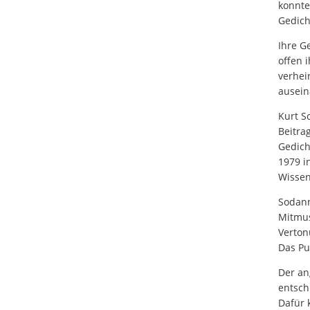
konnte
Gedich
Ihre G
offen 
verhei
ausein
Kurt S
Beitra
Gedich
1979 i
Wissen
Sodann
Mitmus
Verton
Das Pu
Der an
entsch
Dafür 